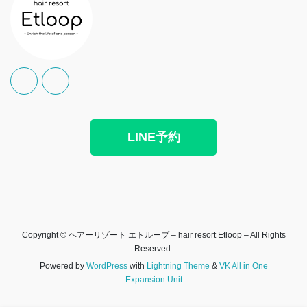
LINE予約
Copyright © ヘアーリゾート エトループ – hair resort Etloop – All Rights
Reserved.
Powered by
WordPress
with
Lightning Theme
&
VK All in One
Expansion Unit