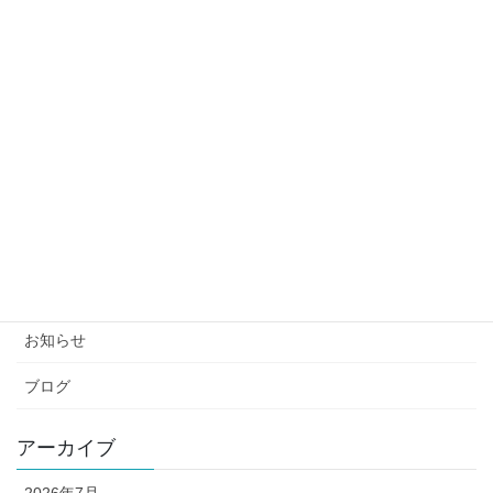
香りで選ぶインバストリートメント「SUPLEX
No2（スープレックス2）」｜田無の美容室Etloop
2023年7月19日
頭皮のかゆみ・赤みが気になる方へ｜藍エキス配合
「DDT AIクレンジング」のご紹介｜田無の美容室
Etloop
2023年4月20日
カテゴリー
お知らせ
ブログ
アーカイブ
2026年7月