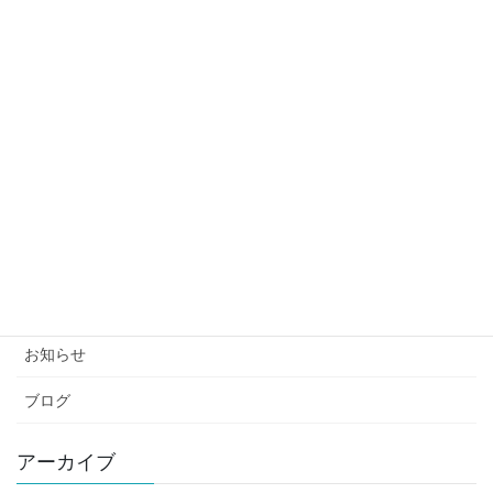
2026年1月5日
香りで選ぶインバストリートメント「SUPLEX
No2（スープレックス2）」｜田無の美容室Etloop
2023年7月19日
頭皮のかゆみ・赤みが気になる方へ｜藍エキス配合
「DDT AIクレンジング」のご紹介｜田無の美容室
Etloop
2023年4月20日
カテゴリー
お知らせ
ブログ
アーカイブ